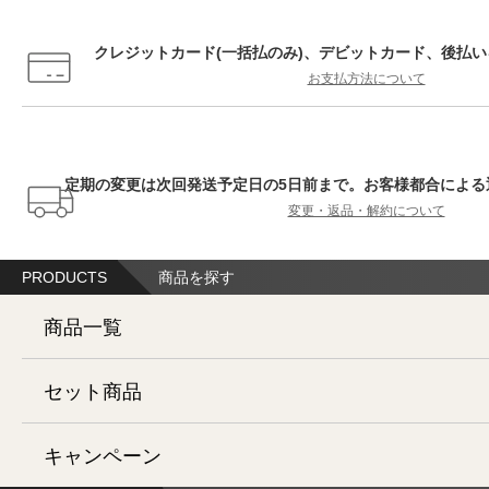
クレジットカード(一括払のみ)、デビットカード、後払
お支払方法について
定期の変更は次回発送予定日の5日前まで。お客様都合による
変更・返品・解約について
PRODUCTS
商品を探す
商品一覧
セット商品
全ての商品を見る
キャンペーン
続けてお得
スキンケア
セットコース