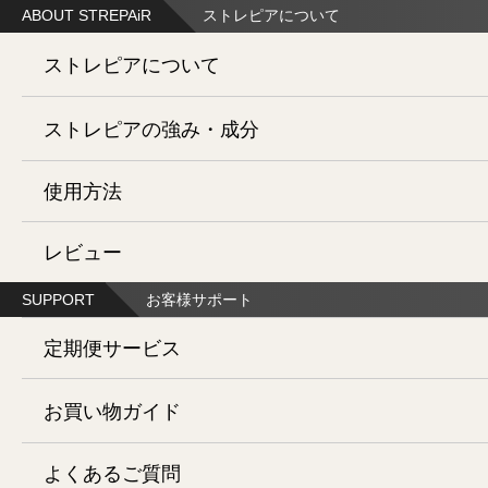
ABOUT STREPAiR
ストレピアについて
キャンペーン 福袋・お宝会場
ストレピアについて
まとめてお得
メークアップ
エコロジーセット
お友達紹介キャンペーン
ストレピアの強み・成分
ストレピアとは
ポイント2倍以上
ヘアケア
使用方法
ヒートショックプロテイン・3D美容
ポイントザクザクセット
開発ストーリー
レビュー
プラチナナノ化HSP®
世界初の新技術
お試しミニサイズ
ハンドケア
SUPPORT
お客様サポート
ミューンS®
初回限定お試しセット
独自の美容成分
定期便サービス
インナーケア
お買い物ガイド
久米島海洋深層水
肌に近い
よくあるご質問
お買物手順について
アロマテラピー