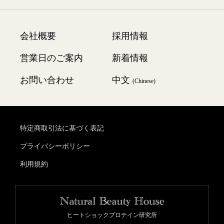
商品のお届けについて
全成分表
会員特典・ポイント制度
送料について
会社概要
採用情報
営業日のご案内
新着情報
LINE ID連携のご案内
お支払いについて
お問い合わせ
中文
(Chinese)
メールマガジン登録
変更・スキップ・解約・返品について
特定商取引法に基づく表記
海外へのお届けについて
プライバシーポリシー
利用規約
ヒートショックプロテイン研究所