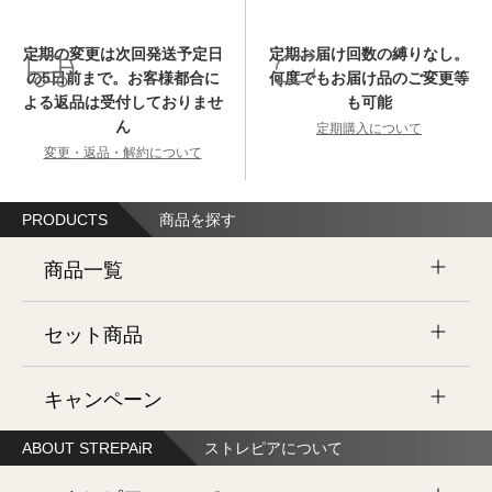
定期の変更は次回発送予定日
定期お届け回数の縛りなし。
の5日前まで。お客様都合に
何度でもお届け品のご変更等
よる返品は受付しておりませ
も可能
ん
定期購入について
変更・返品・解約について
PRODUCTS
商品を探す
商品一覧
セット商品
全ての商品を見る
キャンペーン
続けてお得
スキンケア
セットコース
ABOUT STREPAiR
ストレピアについて
キャンペーン 福袋・お宝会場