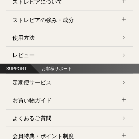
ストレピアについて
まとめてお得
メークアップ
エコロジーセット
お友達紹介キャンペーン
ストレピアの強み・成分
ストレピアとは
ポイント2倍以上
ヘアケア
使用方法
ヒートショックプロテイン・3D美容
ポイントザクザクセット
開発ストーリー
レビュー
プラチナナノ化HSP®
世界初の新技術
お試しミニサイズ
ハンドケア
SUPPORT
お客様サポート
ミューンS®
初回限定お試しセット
独自の美容成分
定期便サービス
インナーケア
お買い物ガイド
久米島海洋深層水
肌に近い
よくあるご質問
お買物手順について
アロマテラピー
会員特典・ポイント制度