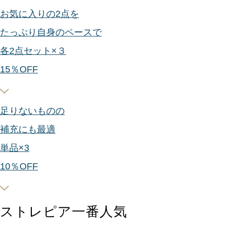
お気に入りの2点を
たっぷり自身のペースで
各2点セット×３
15
％OFF
足りないものの
補充にも最適
単品×3
10
％OFF
ストレピア一番人気