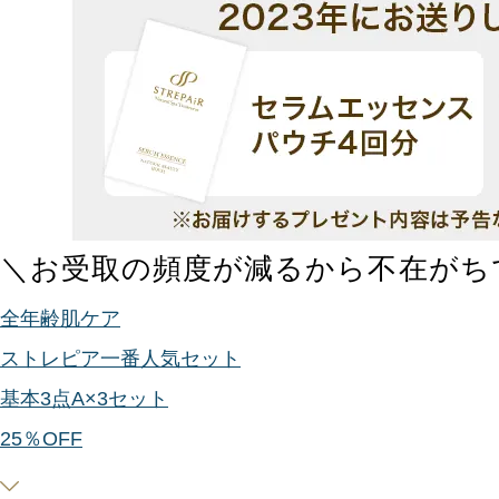
＼お受取の頻度が減るから不在がち
全年齢肌ケア
ストレピア一番人気セット
基本3点A×3セット
25
％OFF